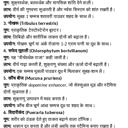
गुण:
शुक्रवर्धक, बलवर्धक और मानसिक शांति देने वाली।
लाभ:
वीर्य की गुणवत्ता सुधारती है और नर्वस सिस्टम को शांत रखती है।
उपयोग:
सुबह 1 चम्मच शतावरी पाउडर शहद के साथ लें।
3. गोखरू (Tribulus terrestris)
गुण:
प्राकृतिक टेस्टोस्टेरोन बूस्टर।
लाभ:
लिबिडो और शारीरिक ताकत दोनों को बढ़ाता है।
उपयोग:
गोखरू चूर्ण या अर्क रोज़ाना 1-2 ग्राम पानी या दूध के साथ।
4. सफेद मूसली (Chlorophytum borivilianum)
गुण:
यह “वीर्यवर्धक राजा” कही जाती है।
लाभ:
वीर्य गाढ़ा करती है, शुक्राणु संख्या और ऊर्जा दोनों बढ़ाती है।
उपयोग:
एक चम्मच मूसली पाउडर दूध में मिलाकर सुबह-शाम लें।
5. कौंच बीज (Mucuna pruriens)
गुण:
प्राकृतिक
dopamine enhancer
, जो सेक्सुअल मूड और स्टैमिना
दोनों सुधारता है।
लाभ:
शुक्राणु उत्पादन में मदद करता है।
उपयोग:
कौंच बीज चूर्ण आधा चम्मच दूध या शहद के साथ।
6. विदारीकंद (Pueraria tuberosa)
गुण:
शरीर को ठंडक देते हुए ताकत बढ़ाने वाला टॉनिक।
लाभ:
थकान दूर करता है और लंबी अवधि तक स्टैमिना बनाए रखता है।