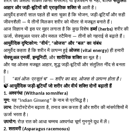
शरीर की असली ताकत किसी सप्लीमेंट या इंजेक्शन से नहीं, बल्कि
संतुलित
आहार और जड़ी-बूटियों की प्राकृतिक शक्ति से
आती है।
आयुर्वेद हजारों साल पहले ही बता चुका है कि भोजन, जड़ी-बूटियाँ और सही
जीवनशैली — ये तीनों मिलकर शरीर को भीतर से मजबूत बनाते हैं।
आज विज्ञान भी इस पर मुहर लगाता है कि कुछ विशेष
हर्ब्स (herbs)
शरीर की
ऊर्जा, सेक्सुअल पावर और मसल स्टैमिना — तीनों को गहराई से बढ़ाते हैं।
आयुर्वेदिक दृष्टिकोण: “वीर्य”, “ओजस” और “बल” का संबंध
आयुर्वेद कहता है कि शरीर में उत्पन्न हुई
ओजस (vital energy)
ही हमारी
सेक्सुअल एनर्जी
,
इम्यूनिटी
, और
शारीरिक शक्ति
का मूल है।
और यह ओजस मजबूत आहार, शुद्ध जड़ी-बूटियों और संतुलित नींद से बनता
है।
“बलं ओजः प्रसूतं च” — शरीर का बल, ओजस से उत्पन्न होता है।
🍃 आयुर्वेदिक जड़ी-बूटियाँ जो शरीर और वीर्य शक्ति दोनों बढ़ाती हैं
1. अश्वगंधा (Withania somnifera)
गुण:
यह “Indian Ginseng” के नाम से प्रसिद्ध है।
लाभ:
टेस्टोस्टेरोन बढ़ाता है, तनाव कम करता है और शरीर की मांसपेशियों में
ऊर्जा भरता है।
उपयोग:
रोज़ रात को आधा चम्मच अश्वगंधा चूर्ण गुनगुने दूध में लें।
2. शतावरी (Asparagus racemosus)