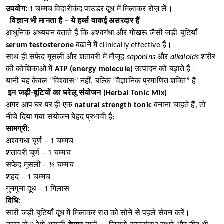
उपयोग:
1 चम्मच विदारीकंद पाउडर दूध में मिलाकर रोज़ लें।
विज्ञान भी मानता है – ये हर्ब्स वाकई असरदार हैं
आधुनिक अध्ययन बताते हैं कि अश्वगंधा और गोखरू जैसी जड़ी-बूटियाँ
serum testosterone
बढ़ाने में clinically effective हैं।
साथ ही सफेद मूसली और शतावरी में मौजूद
saponins
और
alkaloids
शरीर
की कोशिकाओं में
ATP (energy molecule)
उत्पादन को बढ़ाते हैं।
यानी यह केवल “विश्वास” नहीं, बल्कि “वैज्ञानिक प्रमाणित शक्ति” है।
इन जड़ी-बूटियों का घरेलू संयोजन (Herbal Tonic Mix)
अगर आप घर पर ही एक
natural strength tonic
बनाना चाहते हैं, तो
नीचे दिया गया संयोजन बेहद प्रभावी है:
सामग्री:
अश्वगंधा चूर्ण – 1 चम्मच
शतावरी चूर्ण – 1 चम्मच
सफेद मूसली – ½ चम्मच
शहद – 1 चम्मच
गुनगुना दूध – 1 गिलास
विधि:
सारी जड़ी-बूटियाँ दूध में मिलाकर रात को सोने से पहले सेवन करें।