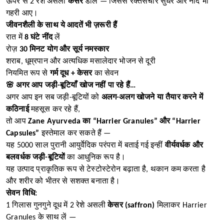
ऊपर से 2 रेशे असली
केसर
डालें — जिससे रक्तसंचार सुधरे और नींद भी
गहरी आए।
जीवनशैली के साथ ये आदतें भी ज़रूरी हैं
रात में
8 घंटे नींद
लें
रोज़
30 मिनट योग और सूर्य नमस्कार
शराब, धूम्रपान और अत्यधिक मसालेदार भोजन से दूरी
नियमित रूप से
गर्म दूध + केसर
का सेवन
🌸 अगर आप जड़ी-बूटियाँ खोज नहीं पा रहे हैं…
अगर आप इन सब जड़ी-बूटियों को
अलग-अलग खोजने या तैयार करने में
कठिनाई
महसूस कर रहे हैं,
तो आप
Zane Ayurveda का “Harrier Granules” और “Harrier
Capsules”
इस्तेमाल कर सकते हैं —
यह 5000 साल पुरानी आयुर्वेदिक परंपरा में बताई गई इन्हीं
वीर्यवर्धक और
बलवर्धक जड़ी-बूटियों
का आधुनिक रूप है।
यह उत्पाद प्राकृतिक रूप से टेस्टोस्टेरोन बढ़ाता है, थकान कम करता है
और शरीर को भीतर से सशक्त बनाता है।
सेवन विधि:
1 गिलास गुनगुने दूध में 2 रेशे असली
केसर (saffron)
मिलाकर Harrier
Granules के साथ लें —