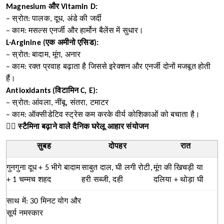
Magnesium और Vitamin D:
– स्रोत: पालक, दूध, अंडे की जर्दी
– काम: मसल्स एनर्जी और हार्मोन बैलेंस में सुधार।
L-Arginine (एक अमीनो एसिड):
– स्रोत: बादाम, मूंग, अनार
– काम: रक्त प्रवाह बढ़ाता है जिससे इरेक्शन और एनर्जी दोनों मजबूत होती
हैं।
Antioxidants (विटामिन C, E):
– स्रोत: आंवला, नींबू, संतरा, टमाटर
– काम: ऑक्सीडेटिव स्ट्रेस कम करके वीर्य कोशिकाओं को बचाता है।
🏋️‍♂️ स्टैमिना बढ़ाने वाले दैनिक घरेलू आहार संयोजन
सुबह
दोपहर
रात
गुनगुना दूध + 5 भीगे बादाम
साबुत दाल, घी लगी रोटी,
मूंग की खिचड़ी या
+ 1 चम्मच शहद
हरी सब्जी, दही
दलिया + थोड़ा घी
साथ में: 30 मिनट योग और
सूर्य नमस्कार