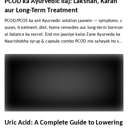
PCOD ka Ayurvedic Ilaj: Lakshan, Karan
aur Long-Term Treatment
PCOD/PCOS ka asli Ayurvedic solution jaanein — symptoms, c
auses, treatment, diet, home remedies aur long-term hormon
al balance ka secret. End me jaaniye kaise Zane Ayurveda ka
Naarishobha syrup & capsule combo PCOD me sahayak ho sak
ta hai.