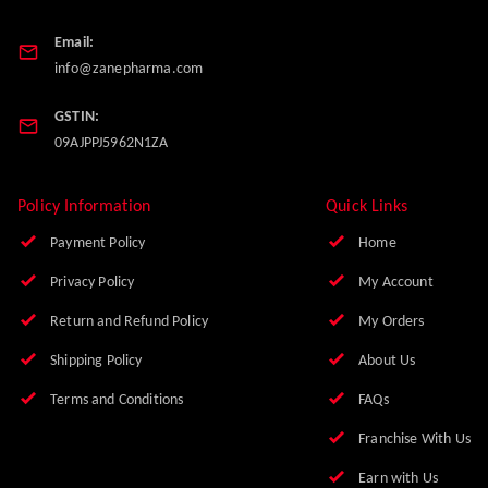
Contact Information
Head Office:
Office No. 9, First Floor, Balaji Market, Nai Basti
Ghaziabad
,
Uttar Pradesh
-
201001
Phone:
8010085956
Email:
info@zanepharma.com
GSTIN:
09AJPPJ5962N1ZA
Policy Information
Quick Links
Payment Policy
Home