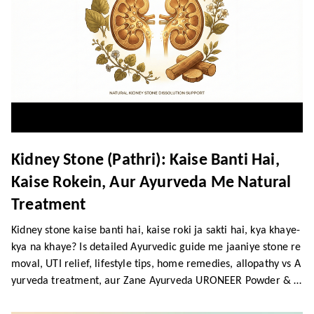
Kidney Stone (Pathri): Kaise Banti Hai,
Kaise Rokein, Aur Ayurveda Me Natural
Treatment
Kidney stone kaise banti hai, kaise roki ja sakti hai, kya khaye-
kya na khaye? Is detailed Ayurvedic guide me jaaniye stone re
moval, UTI relief, lifestyle tips, home remedies, allopathy vs A
yurveda treatment, aur Zane Ayurveda URONEER Powder & S
yrup ke powerful benefits.