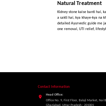
Natural Treatment
Kidney stone kaise banti hai, ka
a sakti hai, kya khaye-kya na k
detailed Ayurvedic guide me ja
one removal, UTI relief, lifestyl
ome remedies, allopathy vs Ay
reatment, aur Zane Ayurveda
R Powder & Syrup ke powerful 
Contact Information
Head Office:
Office No. 9, First Floor, Balaji Market, Nai 
Ghaziabad
,
Uttar Pradesh
-
201001