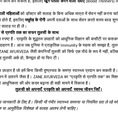
 का काम कर सकती है, इसलिए
खून पतला करने वाली दवाएँ
(Blood Thinners) ले
वाली महिलाओं
को डॉक्टर की सलाह के बिना अधिक मात्रा में सेवन नहीं करना च
ण होते हैं, इसलिए
मधुमेह के रोगी
अपनी दवाओं के साथ सेवन करते समय ब्लड शुग
 सलाह पर ही लें।
ति से प्रगति तक का सफर तुलसी के साथ
स्पष्ट है - प्रकृति के शुद्धतम उपहारों को आधुनिक विज्ञान की कसौटी पर कस
ाहरण है। आज जब दुनिया ने प्राकृतिक Immunity के महत्व को समझा है, तुलस
। ZANE
AYURVEDA
जैसी कंपनियाँ तुलसी को सिर्फ एक पौधे के रूप में नहीं, बल्
 वह तुलसी अर्क हो, कैप्सूल हो या फिर टी।
पहार है जो हमें बिना किसी दुष्प्रभाव के समग्र स्वास्थ्य प्रदान कर सकती है। 
जीवन में उतारने जैसा है। ZANE AYURVEDA का "प्रकृति से प्रगति तक" का मिशन
ए भी आधुनिकता की ओर कदम बढ़ाना ही सही मायने में विकास है।
तुलसी
को अपनाएँ, प्रकृति को अपनाएँ, स्वस्थ जीवन जिएँ।
जानकारी के लिए है। किसी भी गंभीर स्वास्थ्य समस्या या नियमित दवा ले रहे मर
 या आयुर्वेदिक विशेषज्ञ से सलाह अवश्य लेनी चाहिए।