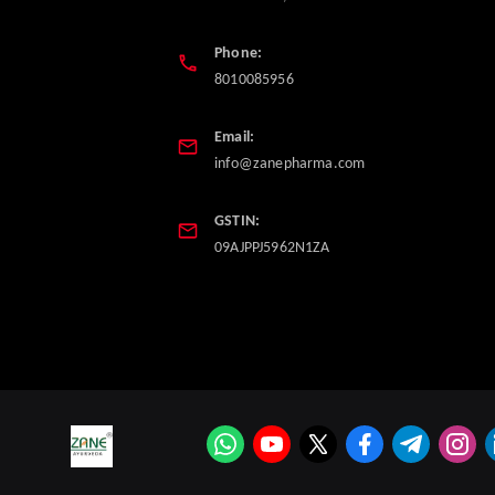
Phone:
8010085956
Email:
info@zanepharma.com
GSTIN:
09AJPPJ5962N1ZA