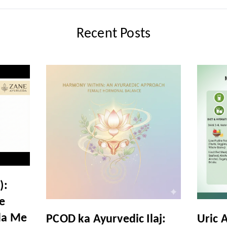
Recent Posts
):
e
da Me
PCOD ka Ayurvedic Ilaj:
Uric 