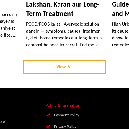
Lakshan, Karan aur Long-
Guide
Term Treatment
and M
ise roki j
haye? Is
PCOD/PCOS ka asli Ayurvedic solution j
High Uri
aniye st
aanein — symptoms, causes, treatmen
its caus
e tips, h
t, diet, home remedies aur long-term h
d how to
urveda t
ormonal balance ka secret. End me jaa
remedies
 URONEE
niye kaise Zane Ayurveda ka Naarishob
te guide 
benefits.
ha syrup & capsule combo PCOD me sa
hayak ho sakta hai.
View All
Policy Information
Payment Policy
Basti
Privacy Policy