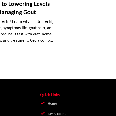
 to Lowering Levels
anaging Gout
c Acid? Learn what is Uric Acid,
es, symptoms like gout pain, an
 reduce it fast with diet, home
, and treatment. Get a comple
for managing uric acid levels.
Quick Links
Home
My Account