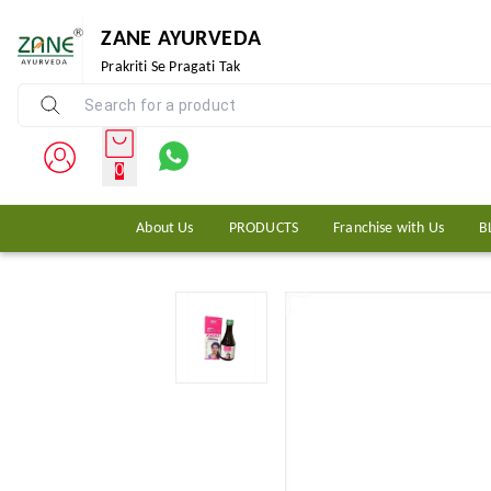
ZANE AYURVEDA
Prakriti Se Pragati Tak
0
About Us
PRODUCTS
Franchise with Us
B