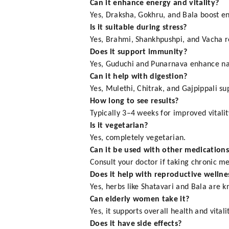
Can it enhance energy and vitality?
Yes, Draksha, Gokhru, and Bala boost en
Is it suitable during stress?
Yes, Brahmi, Shankhpushpi, and Vacha r
Does it support immunity?
Yes, Guduchi and Punarnava enhance na
Can it help with digestion?
Yes, Mulethi, Chitrak, and Gajpippali su
How long to see results?
Typically 3–4 weeks for improved vitali
Is it vegetarian?
Yes, completely vegetarian.
Can it be used with other medications
Consult your doctor if taking chronic me
Does it help with reproductive wellne
Yes, herbs like Shatavari and Bala are 
Can elderly women take it?
Yes, it supports overall health and vital
Does it have side effects?