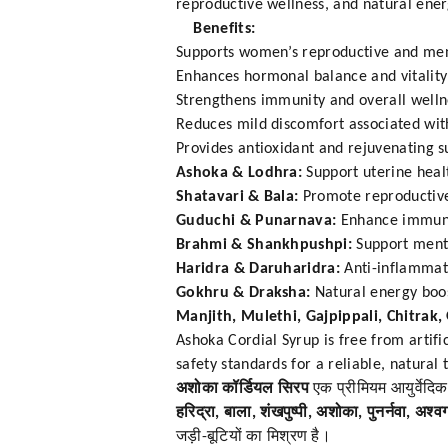
reproductive wellness, and natural ener
Benefits:
Supports women’s reproductive and men
Enhances hormonal balance and vitality
Strengthens immunity and overall welln
Reduces mild discomfort associated wit
Provides antioxidant and rejuvenating s
Ashoka & Lodhra:
Support uterine heal
Shatavari & Bala:
Promote reproductive 
Guduchi & Punarnava:
Enhance immunit
Brahmi & Shankhpushpi:
Support menta
Haridra & Daruharidra:
Anti-inflammato
Gokhru & Draksha:
Natural energy boo
Manjith, Mulethi, Gajpippali, Chitrak
Ashoka Cordial Syrup is free from artifi
safety standards for a reliable, natural
अशोका कॉर्डियल सिरप
एक प्रीमियम आयुर्वेदिक 
हरिद्रा, बाला, शंखपुष्पी, अशोका, पुनर्नवा, अश्
जड़ी-बूटियों का मिश्रण है।