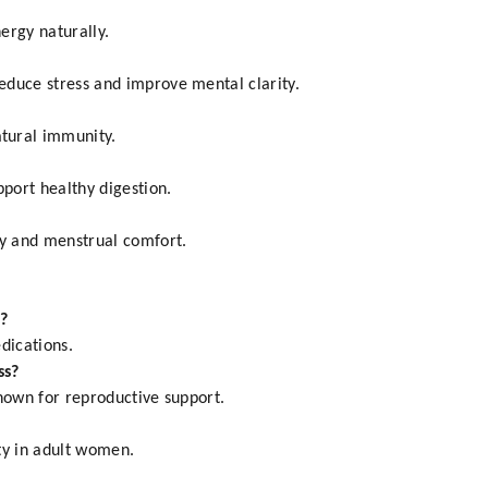
ergy naturally.
educe stress and improve mental clarity.
tural immunity.
pport healthy digestion.
ty and menstrual comfort.
?
dications.
ss?
known for reproductive support.
ity in adult women.