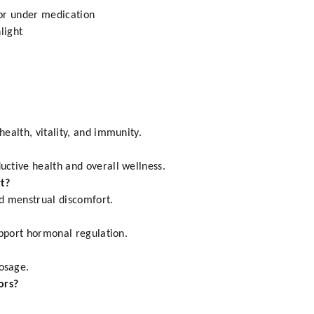
 or under medication
light
ealth, vitality, and immunity.
ctive health and overall wellness.
t?
d menstrual discomfort.
upport hormonal regulation.
osage.
ors?