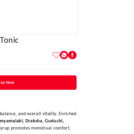
 Tonic
Buy Now
lance, and overall vitality. Enriched
umyamalaki, Draksha, Guduchi,
 syrup promotes menstrual comfort,