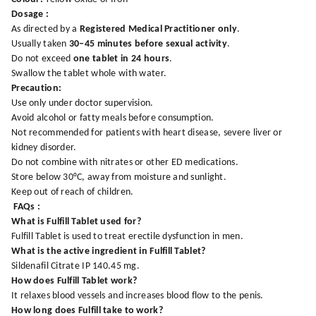
Dosage :
As directed by a
Registered Medical Practitioner only
.
Usually taken
30–45 minutes before sexual activity
.
Do not exceed
one tablet in 24 hours
.
Swallow the tablet whole with water.
Precaution:
Use only under doctor supervision.
Avoid alcohol or fatty meals before consumption.
Not recommended for patients with heart disease, severe liver or
kidney disorder.
Do not combine with nitrates or other ED medications.
Store below 30°C, away from moisture and sunlight.
Keep out of reach of children.
FAQs :
What is Fulfill Tablet used for?
Fulfill Tablet is used to treat erectile dysfunction in men.
What is the active ingredient in Fulfill Tablet?
Sildenafil Citrate IP 140.45 mg.
How does Fulfill Tablet work?
It relaxes blood vessels and increases blood flow to the penis.
How long does Fulfill take to work?