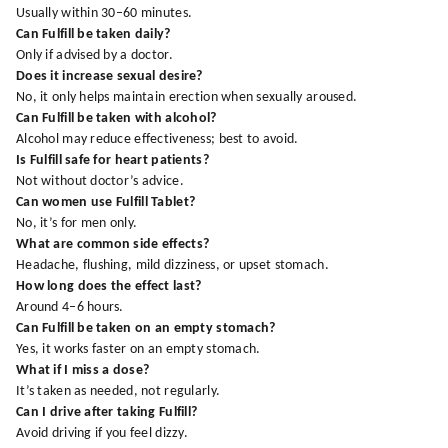
Usually within 30–60 minutes.
Can Fulfill be taken daily?
Only if advised by a doctor.
Does it increase sexual desire?
No, it only helps maintain erection when sexually aroused.
Can Fulfill be taken with alcohol?
Alcohol may reduce effectiveness; best to avoid.
Is Fulfill safe for heart patients?
Not without doctor’s advice.
Can women use Fulfill Tablet?
No, it’s for men only.
What are common side effects?
Headache, flushing, mild dizziness, or upset stomach.
How long does the effect last?
Around 4–6 hours.
Can Fulfill be taken on an empty stomach?
Yes, it works faster on an empty stomach.
What if I miss a dose?
It’s taken as needed, not regularly.
Can I drive after taking Fulfill?
Avoid driving if you feel dizzy.