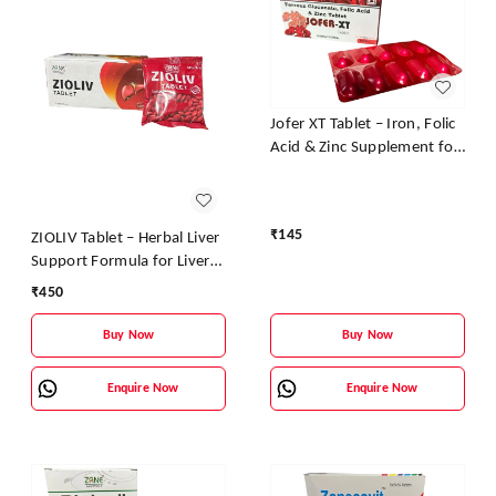
Jofer XT Tablet – Iron, Folic
Acid & Zinc Supplement for
Anemia and Fatigue
₹
145
ZIOLIV Tablet – Herbal Liver
Support Formula for Liver
Detox & Protection | Zane
₹
450
Pharmaceuticals
Buy Now
Buy Now
Enquire Now
Enquire Now