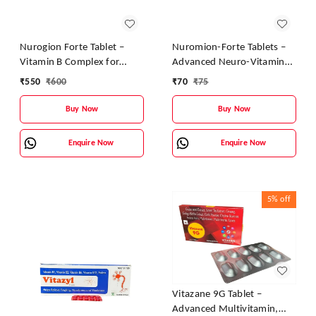
Nurogion Forte Tablet –
Nuromion-Forte Tablets –
Vitamin B Complex for
Advanced Neuro-Vitamin
Nerve & Energy Support
Support for Nerves and
₹
550
₹
600
₹
70
₹
75
Energy
Buy Now
Buy Now
Enquire Now
Enquire Now
5%
off
Vitazane 9G Tablet –
Advanced Multivitamin,