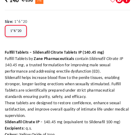
₹ 140
₹ 150
7%
Size
:
1*6*20
1*6*20
Fulfill Tablets – Sildenafil Citrate Tablets IP (140.45 mg)
Fulfill Tablets by
Zane Pharmaceuticals
contain
Sildenafil Citrate IP
140.45 mg
, a trusted formulation for improving male sexual
performance and addressing erectile dysfunction (ED).
Sildenafil helps increase blood flow to the penile tissues, enabling
stronger, longer-lasting erections when sexually stimulated. Fulfill
Tablets are scientifically prepared under strict pharmaceutical
standards ensuring purity, safety, and efficacy.
These tablets are designed to restore confidence, enhance sexual
satisfaction, and improve overall quality of intimate life under medical
supervision.
Sildenafil Citrate IP
– 140.45 mg (equivalent to Sildenafil 100 mg)
Excipients:
q.s.
Colour:
Yellow Oxide of Iron