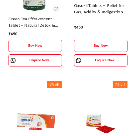
Gasozil Tablets – Relief for
Gas, Acidity & Indigestion |
Zane Ayurveda
Green Tea Effervescent
Tablet – Natural Detox &
₹
450
Slimming Support
₹
450
Buy Now
Buy Now
Enquire Now
Enquire Now
8%
off
7%
off