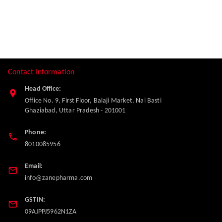
Contact Information
Head Office:
Office No. 9, First Floor, Balaji Market, Nai Basti
Ghaziabad
,
Uttar Pradesh
-
201001
Phone:
8010085956
Email:
info@zanepharma.com
GSTIN:
09AJPPJ5962N1ZA