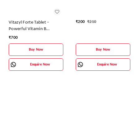
Antioxidant & Energy
Booster
₹
200
₹
210
Vitazyl Forte Tablet –
Powerful Vitamin B
Complex Supplement for
₹
700
Energy & Nerve Health
Buy Now
Buy Now
Enquire Now
Enquire Now