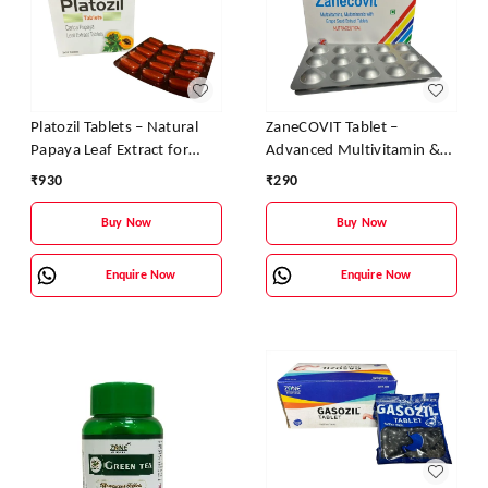
Platozil Tablets – Natural
ZaneCOVIT Tablet –
Papaya Leaf Extract for
Advanced Multivitamin &
Platelet Boost & Dengue
Antioxidant Formula for
₹
930
₹
290
Recovery
Energy, Immunity & Skin
Health
Buy Now
Buy Now
Enquire Now
Enquire Now