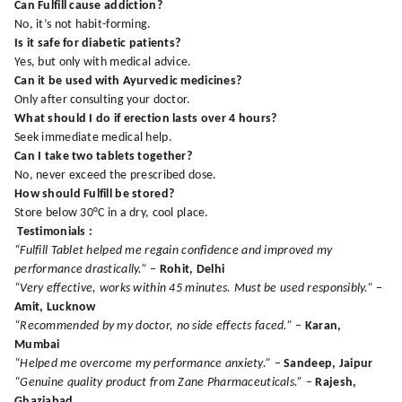
Can Fulfill cause addiction?
No, it’s not habit-forming.
Is it safe for diabetic patients?
Yes, but only with medical advice.
Can it be used with Ayurvedic medicines?
Only after consulting your doctor.
What should I do if erection lasts over 4 hours?
Seek immediate medical help.
Can I take two tablets together?
No, never exceed the prescribed dose.
How should Fulfill be stored?
Store below 30°C in a dry, cool place.
Testimonials :
“Fulfill Tablet helped me regain confidence and improved my
performance drastically.”
–
Rohit, Delhi
“Very effective, works within 45 minutes. Must be used responsibly.”
–
Amit, Lucknow
“Recommended by my doctor, no side effects faced.”
–
Karan,
Mumbai
“Helped me overcome my performance anxiety.”
–
Sandeep, Jaipur
“Genuine quality product from Zane Pharmaceuticals.”
–
Rajesh,
Ghaziabad