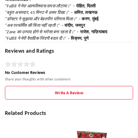
“Fulfill ने मेरा आत्मविश्वास वापस लौटाया।”
–
रोहित, दिल्ली
“बहुत असरदार, 45 मिनट में असर दिखा।”
–
अमित, लखनऊ
“डॉक्टर ने सुझाया और बेहतरीन परिणाम मिला।”
–
करण, मुंबई
“अब परफॉर्मेंस की चिंता नहीं रहती।”
–
संदीप, जयपुर
“Zane का उत्पाद होने से भरोसा बना रहता है।”
–
राजेश, गाज़ियाबाद
“Fulfill ने मेरी वैवाहिक जिंदगी बदल दी।”
–
विक्रम, पुणे
Reviews and Ratings
No Customer Reviews
Share your thoughts with other customers
Write A Review
Related Products